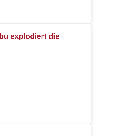
u explodiert die
n