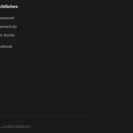
chtliches
pressum
enschutz
n Konto
cebook
g – Heuken Webservice