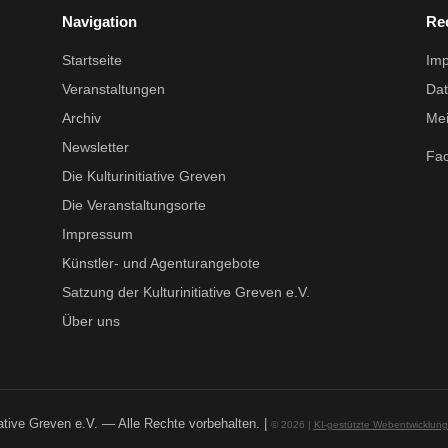
Navigation
Re
Startseite
Im
Veranstaltungen
Dat
Archiv
Mei
Newsletter
Fa
Die Kulturinitiative Greven
Die Veranstaltungsorte
Impressum
Künstler- und Agenturangebote
Satzung der Kulturinitiative Greven e.V.
Über uns
iative Greven e.V. — Alle Rechte vorbehalten. |
© 2026 |
KI-gestützte Webentwicklun