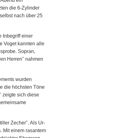
m Abend ein
ten die 6-Zylinder
 selbst nach über 25
Inbegriff einer
e Voget kannten alle
gsprobe. Sopran,
teren Herren" nahmen
gements wurden
hne die höchsten Töne
 zeigte sich diese
s gemeinsame
iller Zecher". Als Ur-
n. Mit einem rasantem