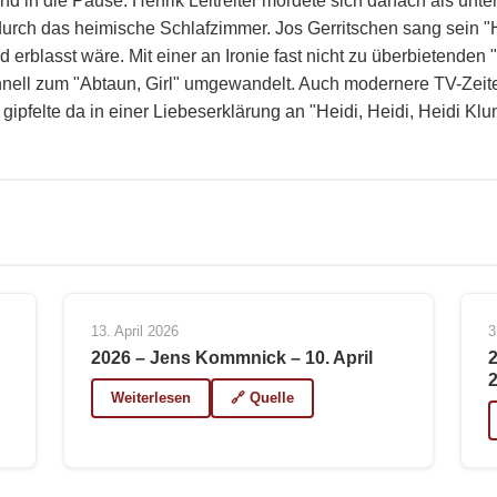
d in die Pause. Henrik Leitreiter mordete sich danach als unt
 durch das heimische Schlafzimmer. Jos Gerritschen sang sein "
 erblasst wäre. Mit einer an Ironie fast nicht zu überbietenden 
hnell zum "Abtaun, Girl" umgewandelt. Auch modernere TV-Zeit
gipfelte da in einer Liebeserklärung an "Heidi, Heidi, Heidi Klu
13. April 2026
3
2026 – Jens Kommnick – 10. April
Weiterlesen
🔗 Quelle