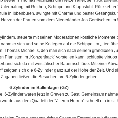
gewann Thomas Michaelis die Herzen aller, sein „Kartoffelbaue
 Untermalung mit Rechen, Schippe und Klappstuhl. Rückkehrer
ule in Ibbenbüren, swingte mit Charme und bester Gesangskul
ie Herzen der Frauen vom dem Niederländer Jos Gerritschen im 
-Zylindern, steuerte mit seinen Moderationen köstliche Momente 
e nahm er sich und seine Kollegen auf die Schippe, im „Lied übe
 Thomas Michaelis, den man sich nach seinem grandiosen „Sti
 Pianisten im „Konzertfrack“ vorstellen kann, schlüpfte virtuos 
rband sich da mit westfälischer Bauernschläue. Mit einer Abw
“ zeigten sich die 6-Zylinder ganz auf der Höhe der Zeit. Und s
n Zugaben ließen die Besucher ihre 6-Zylinder gehen.
6-Zylinder im Ballenlager (GZ)
i 6-Zylinder waren jetzt in Greven zu Gast. Gemeinsam nahmen
 da wurde aus dem Quartett der "älteren Herren" schnell ein in s