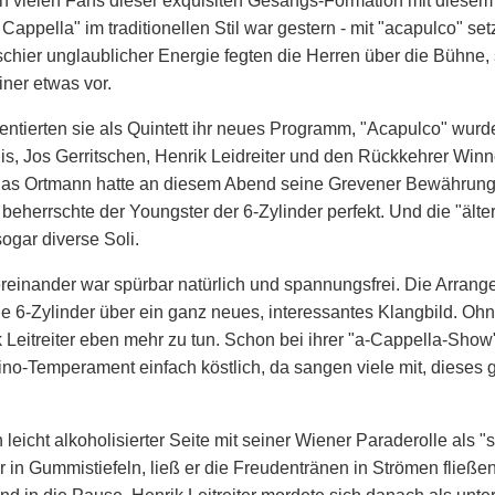
 den vielen Fans dieser exquisiten Gesangs-Formation mit diese
pella" im traditionellen Stil war gestern - mit "acapulco" setz
schier unglaublicher Energie fegten die Herren über die Bühne,
iner etwas vor.
ierten sie als Quintett ihr neues Programm, "Acapulco" wurde 
, Jos Gerritschen, Henrik Leidreiter und den Rückkehrer Winn
tthias Ortmann hatte an diesem Abend seine Grevener Bewährun
s beherrschte der Youngster der 6-Zylinder perfekt. Und die "äl
sogar diverse Soli.
einander war spürbar natürlich und spannungsfrei. Die Arran
 die 6-Zylinder über ein ganz neues, interessantes Klangbild. O
eitreiter eben mehr zu tun. Schon bei ihrer "a-Cappella-Show"
ino-Temperament einfach köstlich, da sangen viele mit, diese
eicht alkoholisierter Seite mit seiner Wiener Paraderolle als "st
 in Gummistiefeln, ließ er die Freudentränen in Strömen fließe