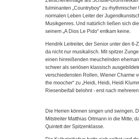
Zwischeneinlage als Schulte-Brömmelkamp 
fulminanten „Countryboy“ zu rhythmischer
normalen Leben Leiter der Jugendkunstsch
Musikgenres. Und natürlich ließen sich d
seinem „A Dios Le Pido“ entkam keine.
Hendrik Leitreiter, der Senior unter den 6
da nicht nur musikalisch. Mit spitzer Zung
einen hinreißenden meuchelnden ehemann.
schwer als seriösen klassisch ausgebildeten
verschiedensten Rollen, Wiener Charme ve
the moocher“ zu „Heidi, Heidi, Heidi Klumm
Riesenbeifall belohnt - erst nach mehrere
Die Herren können singen und swingen. De
Mitstreiter Matthias Ortmann in die Mitte,
Quintett der Spitzenklasse.