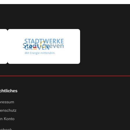
chtliches
pressum
enschutz
n Konto
cebook