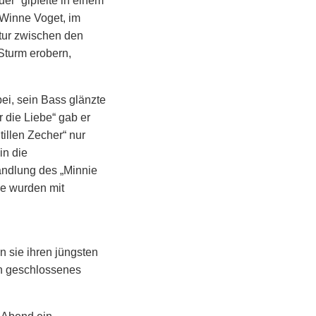
r“ gipfelte in einem
 Winne Voget, im
tur zwischen den
Sturm erobern,
bei, sein Bass glänzte
r die Liebe“ gab er
llen Zecher“ nur
in die
andlung des „Minnie
ie wurden mit
 sie ihren jüngsten
ich geschlossenes