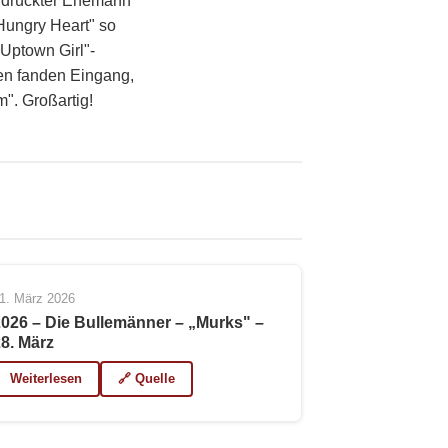
erdrückter Ehemann
Hungry Heart" so
"Uptown Girl"-
en fanden Eingang,
m". Großartig!
1. März 2026
2026 – Die Bullemänner – „Murks" –
28. März
Weiterlesen
🔗 Quelle