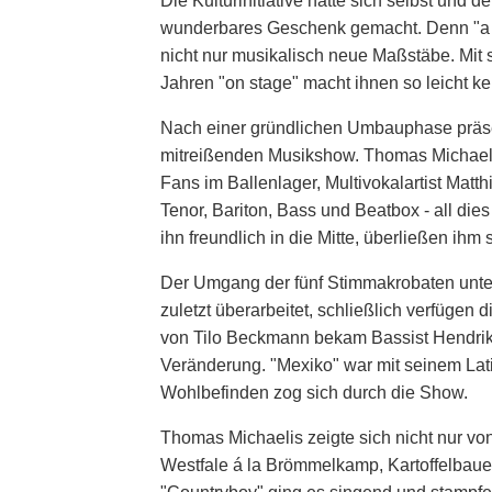
Die Kulturinitiative hatte sich selbst und
wunderbares Geschenk gemacht. Denn "a Cap
nicht nur musikalisch neue Maßstäbe. Mit 
Jahren "on stage" macht ihnen so leicht ke
Nach einer gründlichen Umbauphase präsent
mitreißenden Musikshow. Thomas Michaelis
Fans im Ballenlager, Multivokalartist Ma
Tenor, Bariton, Bass und Beatbox - all die
ihn freundlich in die Mitte, überließen ihm 
Der Umgang der fünf Stimmakrobaten unter
zuletzt überarbeitet, schließlich verfügen
von Tilo Beckmann bekam Bassist Hendrik L
Veränderung. "Mexiko" war mit seinem Lat
Wohlbefinden zog sich durch die Show.
Thomas Michaelis zeigte sich nicht nur von l
Westfale á la Brömmelkamp, Kartoffelbauer