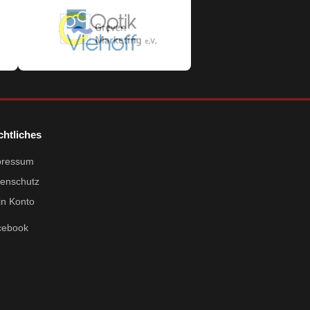
chtliches
pressum
enschutz
n Konto
cebook