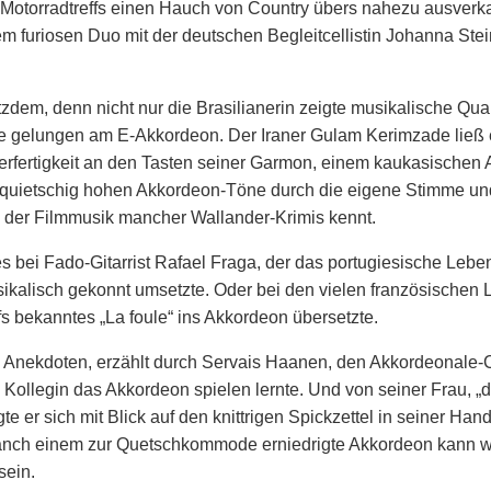
otorradtreffs einen Hauch von Country übers nahezu ausverka
inem furiosen Duo mit der deutschen Begleitcellistin Johanna St
dem, denn nicht nur die Brasilianerin zeigte musikalische Qual
te gelungen am E-Akkordeon. Der Iraner Gulam Kerimzade ließ
gerfertigkeit an den Tasten seiner Garmon, einem kaukasischen
r quietschig hohen Akkordeon-Töne durch die eigene Stimme un
s der Filmmusik mancher Wallander-Krimis kennt.
 es bei Fado-Gitarrist Rafael Fraga, der das portugiesische Lebe
kalisch gekonnt umsetzte. Oder bei den vielen französischen
fs bekanntes „La foule“ ins Akkordeon übersetzte.
nekdoten, erzählt durch Servais Haanen, den Akkordeonale-Ch
e Kollegin das Akkordeon spielen lernte. Und von seiner Frau, 
gte er sich mit Blick auf den knittrigen Spickzettel in seiner Han
anch einem zur Quetschkommode erniedrigte Akkordeon kann we
sein.