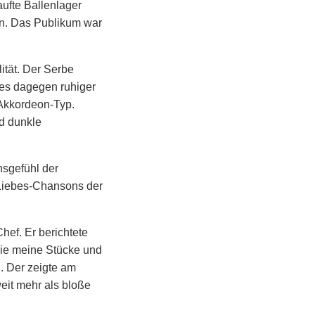
ufte Ballenlager
ein. Das Publikum war
ität. Der Serbe
 es dagegen ruhiger
 Akkordeon-Typ.
d dunkle
nsgefühl der
 Liebes-Chansons der
ef. Er berichtete
„die meine Stücke und
d. Der zeigte am
it mehr als bloße