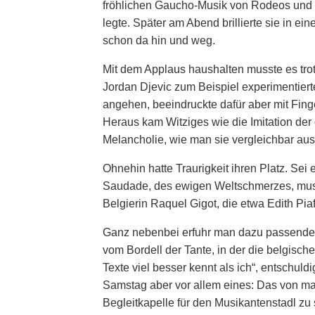
fröhlichen Gaucho-Musik von Rodeos und M
legte. Später am Abend brillierte sie in e
schon da hin und weg.
Mit dem Applaus haushalten musste es trotz
Jordan Djevic zum Beispiel experimentier
angehen, beeindruckte dafür aber mit Fin
Heraus kam Witziges wie die Imitation de
Melancholie, wie man sie vergleichbar au
Ohnehin hatte Traurigkeit ihren Platz. Sei
Saudade, des ewigen Weltschmerzes, musi
Belgierin Raquel Gigot, die etwa Edith Pia
Ganz nebenbei erfuhr man dazu passende A
vom Bordell der Tante, in der die belgisch
Texte viel besser kennt als ich“, entschuldi
Samstag aber vor allem eines: Das von m
Begleitkapelle für den Musikantenstadl zu 