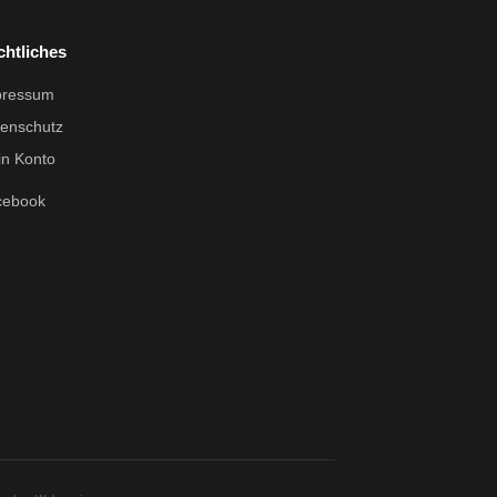
chtliches
pressum
enschutz
n Konto
cebook