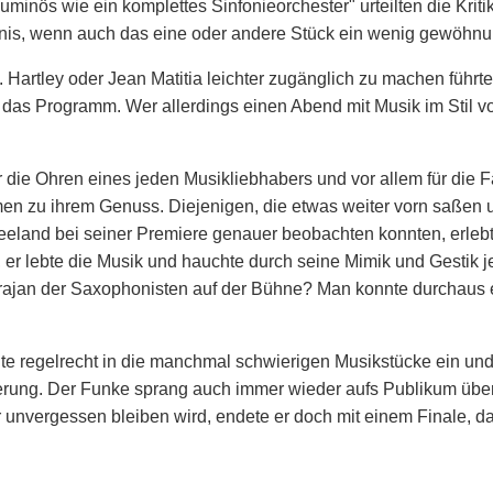
uminös wie ein komplettes Sinfonieorchester" urteilten die Kri
bnis, wenn auch das eine oder andere Stück ein wenig gewöhnu
Hartley oder Jean Matitia leichter zugänglich zu machen führte
 das Programm. Wer allerdings einen Abend mit Musik im Stil 
 die Ohren eines jeden Musikliebhabers und vor allem für die 
men zu ihrem Genuss. Diejenigen, die etwas weiter vorn saßen u
eland bei seiner Premiere genauer beobachten konnten, erlebt
n, er lebte die Musik und hauchte durch seine Mimik und Gestik j
arajan der Saxophonisten auf der Bühne? Man konnte durchaus
chte regelrecht in die manchmal schwierigen Musikstücke ein und
erung. Der Funke sprang auch immer wieder aufs Publikum über,
 unvergessen bleiben wird, endete er doch mit einem Finale, da