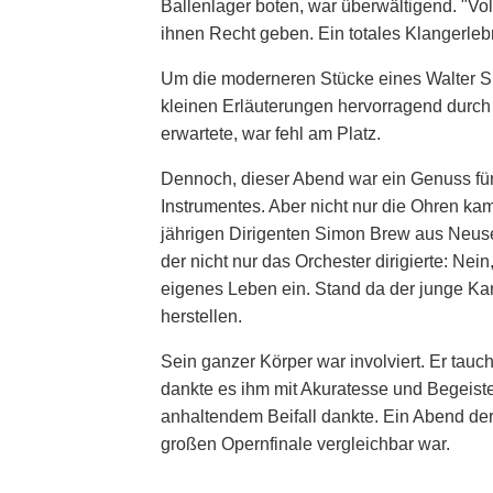
Ballenlager boten, war überwältigend. "Vol
ihnen Recht geben. Ein totales Klangerle
Um die moderneren Stücke eines Walter S. 
kleinen Erläuterungen hervorragend durch
erwartete, war fehl am Platz.
Dennoch, dieser Abend war ein Genuss für
Instrumentes. Aber nicht nur die Ohren ka
jährigen Dirigenten Simon Brew aus Neuse
der nicht nur das Orchester dirigierte: Nei
eigenes Leben ein. Stand da der junge K
herstellen.
Sein ganzer Körper war involviert. Er tau
dankte es ihm mit Akuratesse und Begeist
anhaltendem Beifall dankte. Ein Abend der
großen Opernfinale vergleichbar war.