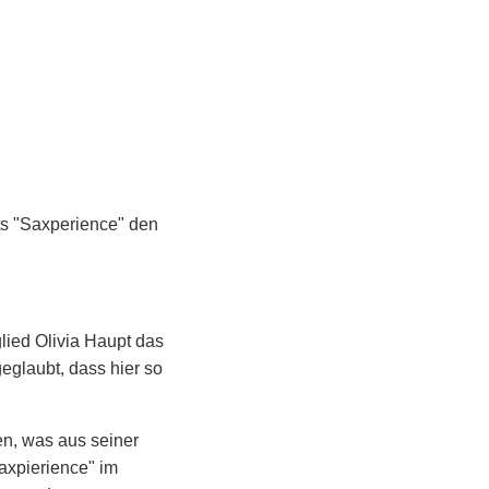
ts "Saxperience" den
ied Olivia Haupt das
eglaubt, dass hier so
en, was aus seiner
axpierience" im