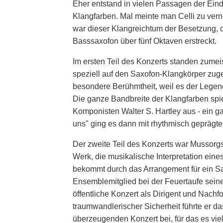
Eher entstand in vielen Passagen der Eind
Klangfarben. Mal meinte man Celli zu vern
war dieser Klangreichtum der Besetzung, 
Basssaxofon über fünf Oktaven erstreckt.
Im ersten Teil des Konzerts standen zume
speziell auf den Saxofon-Klangkörper zuge
besondere Berühmtheit, weil es der Legend
Die ganze Bandbreite der Klangfarben spie
Komponisten Walter S. Hartley aus - ein g
uns" ging es dann mit rhythmisch geprägte
Der zweite Teil des Konzerts war Mussorgs
Werk, die musikalische Interpretation ein
bekommt durch das Arrangement für ein Sa
Ensemblemitglied bei der Feuertaufe sei
öffentliche Konzert als Dirigent und Nachf
traumwandlerischer Sicherheit führte er d
überzeugenden Konzert bei, für das es vie