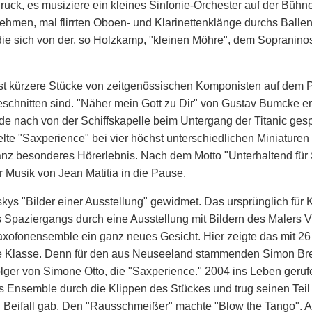
ruck, es musiziere ein kleines Sinfonie-Orchester auf der Bühne
ehmen, mal flirrten Oboen- und Klarinettenklänge durchs Balle
die sich von der, so Holzkamp, "kleinen Möhre", dem Sopranino
ist kürzere Stücke von zeitgenössischen Komponisten auf dem 
schnitten sind. "Näher mein Gott zu Dir" von Gustav Bumcke er
e nach von der Schiffskapelle beim Untergang der Titanic gespi
lte "Saxperience" bei vier höchst unterschiedlichen Miniature
anz besonderes Hörerlebnis. Nach dem Motto "Unterhaltend für 
r Musik von Jean Matitia in die Pause.
kys "Bilder einer Ausstellung" gewidmet. Das ursprünglich für 
es Spaziergangs durch eine Ausstellung mit Bildern des Malers V
xofonensemble ein ganz neues Gesicht. Hier zeigte das mit 26
ne Klasse. Denn für den aus Neuseeland stammenden Simon Bre
olger von Simone Otto, die "Saxperience." 2004 ins Leben gerufe
as Ensemble durch die Klippen des Stückes und trug seinen Tei
l Beifall gab. Den "Rausschmeißer" machte "Blow the Tango". A