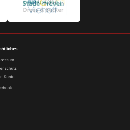
chtliches
pressum
enschutz
n Konto
cebook