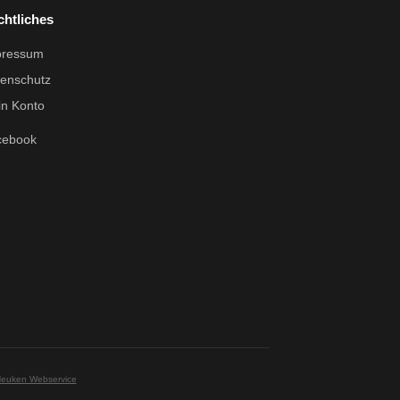
chtliches
pressum
enschutz
n Konto
cebook
Heuken Webservice