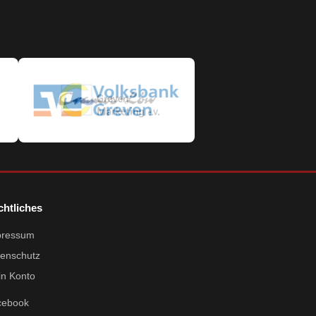
chtliches
pressum
enschutz
n Konto
cebook