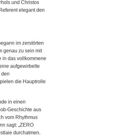
rhols und Christos
 Referent elegant den
egann im zerstörten
m genau zu sein mit
te in das vollkommene
eine aufgewirbelte
s den
ielen die Hauptrolle
de in einen
Hiob-Geschichte aus
sich vom Rhythmus
ann sagt: „ZERO
stlaie durchatmen.