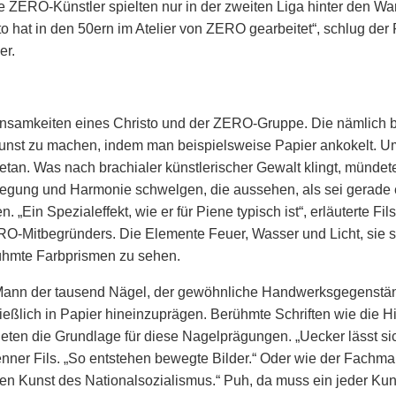
ie ZERO-Künstler spielten nur in der zweiten Liga hinter den Wa
sto hat in den 50ern im Atelier von ZERO gearbeitet“, schlug der
er.
nsamkeiten eines Christo und der ZERO-Gruppe. Die nämlich b
unst zu machen, indem man beispielsweise Papier ankokelt. U
etan. Was nach brachialer künstlerischer Gewalt klingt, münde
egung und Harmonie schwelgen, die aussehen, als sei gerade 
„Ein Spezialeffekt, wie er für Piene typisch ist“, erläuterte Fil
-Mitbegründers. Die Elemente Feuer, Wasser und Licht, sie sp
ühmte Farbprismen zu sehen.
 Mann der tausend Nägel, der gewöhnliche Handwerksgegenstän
ießlich in Papier hineinzuprägen. Berühmte Schriften wie die 
bieten die Grundlage für diese Nagelprägungen. „Uecker lässt 
enner Fils. „So entstehen bewegte Bilder.“ Oder wie der Fachm
en Kunst des Nationalsozialismus.“ Puh, da muss ein jeder Kun