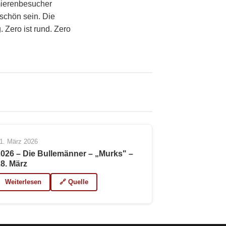
mierenbesucher
schön sein. Die
. Zero ist rund. Zero
1. März 2026
2026 – Die Bullemänner – „Murks" –
28. März
Weiterlesen
🔗 Quelle