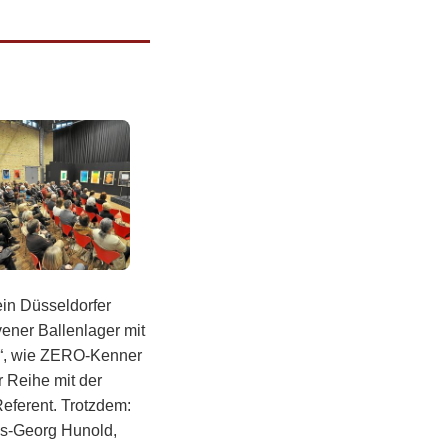
ein Düsseldorfer
vener Ballenlager mit
st“, wie ZERO-Kenner
r Reihe mit der
ferent. Trotzdem:
ns-Georg Hunold,