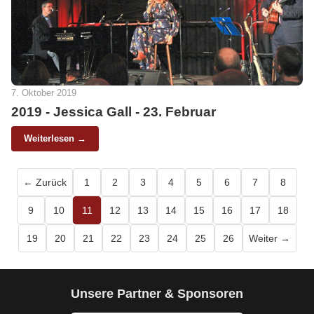
7. Oktober 2019
2019 - Jessica Gall - 23. Februar
Weiterlesen →
← Zurück
1
2
3
4
5
6
7
8
9
10
11
12
13
14
15
16
17
18
19
20
21
22
23
24
25
26
Weiter →
Unsere Partner & Sponsoren